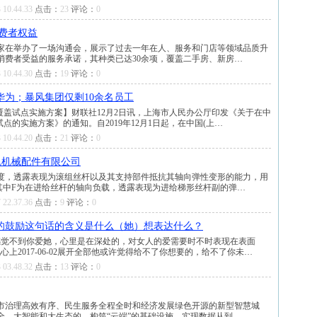
 10.44.33
点击：
23
评论：
0
消费者权益
链家在举办了一场沟通会，展示了过去一年在人、服务和门店等领域品质升
消费者受益的服务承诺，其种类已达30余项，覆盖二手房、新房…
 10.44.30
点击：
19
评论：
0
为；暴风集团仅剩10余名员工
覆盖试点实施方案】财联社12月2日讯，上海市人民办公厅印发《关于在中
点的实施方案》的通知。自2019年12月1日起，在中国(上…
 10.44.20
点击：
21
评论：
0
凯机械配件有限公司
度，透露表现为滚组丝杆以及其支持部件抵抗其轴向弹性变形的能力，用
其中F为在进给丝杆的轴向负载，透露表现为进给梯形丝杆副的弹…
 22.37.36
点击：
9
评论：
0
的鼓励这句话的含义是什么（她）想表达什么？
感觉不到你爱她，心里是在深处的，对女人的爱需要时不时表现在表面
上2017-06-02展开全部他或许觉得给不了你想要的，给不了你未…
 03.48.32
点击：
13
评论：
0
市治理高效有序、民生服务全程全时和经济发展绿色开源的新型智慧城
全、大智能和大生态的，构筑“云端”的基础设施，实现数据从到…