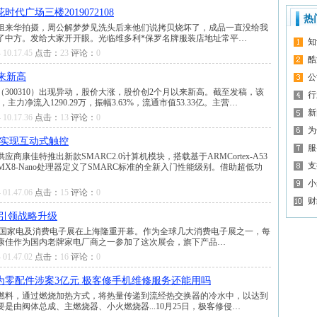
广场三楼2019072108
热
制组来华拍摄，周公解梦梦见洗头后来他们说拷贝烧坏了，成品一直没给我
了中方。发给大家开开眼。光临维多利*保罗名牌服装店地址常平…
知
 10.17.45
点击：
23
评论：
0
酷
以来新高
公
纪（300310）出现异动，股价大涨，股价创2个月以来新高。截至发稿，该
行
亿，主力净流入1290.29万，振幅3.63%，流通市值53.33亿。主营…
新
 10.17.36
点击：
13
评论：
0
为
本实现互动式触控
服
康佳特推出新款SMARC2.0计算机模块，搭载基于ARMCortex-A53
支
ga-SMX8-Nano处理器定义了SMARC标准的全新入门性能级别。借助超低功
小
 01.47.06
点击：
15
评论：
0
财
引领战略升级
届中国家电及消费电子展在上海隆重开幕。作为全球几大消费电子展之一，每
康佳作为国内老牌家电厂商之一参加了这次展会，旗下产品…
 01.47.02
点击：
16
评论：
0
零配件涉案3亿元 极客修手机维修服务还能用吗
燃料，通过燃烧加热方式，将热量传递到流经热交换器的冷水中，以达到
由阀体总成、主燃烧器、小火燃烧器...10月25日，极客修侵…