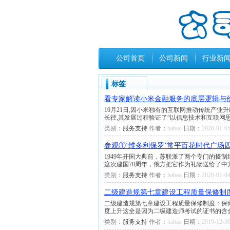
公司首页
公司新闻
行业新
标签
看专家解读小米金融服务的底层逻辑与
10月21日,因小米独有的互联网推动传统产
长径,其发展过程验证了“以信息技术和互联网
类别：
服务支持
作者：
habao
日期：
2020-01-05
参观①‘维多利保罗’常平百花时代广场四楼
1949年开国大典前，苏联派了两个专门的摄
这次建国70周年，俄方把它作为礼物送给了中
类别：
服务支持
作者：
habao
日期：
2020-01-04
二级建造规第七章建设工程质量保修制
二级建造规第七章建设工程质量保修制度：保
度上升这全是因为二级建造师考试的证书的含
类别：
服务支持
作者：
habao
日期：
2019-12-30