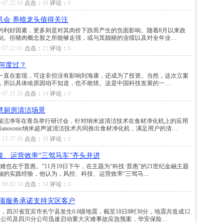
 07.22.04
点击：
16
评论：
0
机会 养殖龙头值得关注
的利好因素，更多则是对其肉价下跌而产生的负面影响。随着8月以来政
制。但猪肉概念股之所能够走强，或与其靓丽的业绩以及对全年业…
 07.22.01
点击：
25
评论：
0
何度过？
一直在套现，可这非但没有影响到海康，还成为了投资。当然，这次立案
，所以具体啥原因咱不知道，也不敢猜。这是中国科技发展的一…
 07.21.58
点击：
14
评论：
0
慧厨房清洁场景
、海瑞洁净等在青岛举行研讨会，针对纳米波清洁技术在食材净化机上的应用
anosonic纳米超声波清洁技术共同推出食材净化机，满足用户的清…
 15.37.49
点击：
18
评论：
0
、运营效率“三驾马车”齐头并进
也在于普惠。”11月19日下午，在主题为“科技·普惠”的21世纪金融主题
融的实践经验，他认为，风控、科技、运营效率“三驾马…
 09.02.34
点击：
34
评论：
0
九项服务承诺支持灾区客户
分，四川省宜宾市长宁县发生6.0级地震，截至18日8时30分，地震共造成12
总公司及四川分公司迅速启动重大灾难事故应急预案，华安保险…