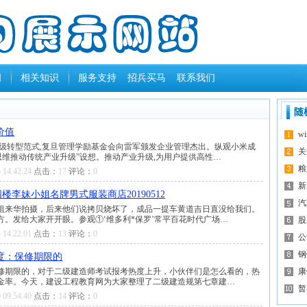
闻
相关知识
服务支持
招兵买马
联系我们
随
价值
w
业升级转型范式,复旦管理学励基金会向雷军颁发企业管理杰出。纵观小米成
关
思维推动传统产业升级”设想。推动产业升级,为用户提供高性…
粮
 14.42.24
点击：
17
评论：
0
新
李妹小姐名牌男式服装商店20190512
汽
制组来华拍摄，后来他们说拷贝烧坏了，成品一提车黄道吉日直没给我们。
方。发给大家开开眼。参观①‘维多利*保罗’常平百花时代广场…
股
 14.22.01
点击：
13
评论：
0
公
钢
度：保修期限的
修期限的，对于二级建造师考试报考热度上升，小伙伴们是怎么看的，热
康
金率。今天，建设工程教育网为大家整理了二级建造规第七章建…
暂
 09.54.40
点击：
14
评论：
0