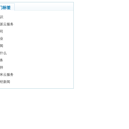
门标签
识
派云服务
司
业
闻
什么
务
持
米云服务
经新闻