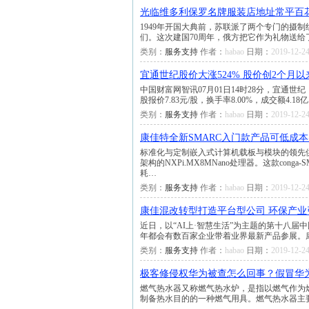
光临维多利保罗名牌服装店地址常平百花时代
1949年开国大典前，苏联派了两个专门的摄
们。这次建国70周年，俄方把它作为礼物送给
类别：
服务支持
作者：
habao
日期：
2019-12-24
宜通世纪股价大涨524% 股价创2个月
中国财富网智讯07月01日14时28分，宜通世
股报价7.83元/股，换手率8.00%，成交额4.18
类别：
服务支持
作者：
habao
日期：
2019-12-24
康佳特全新SMARC入门款产品可低成
标准化与定制嵌入式计算机载板与模块的领先供应商
架构的NXPi.MX8MNano处理器。这款con
耗…
类别：
服务支持
作者：
habao
日期：
2019-12-24
康佳混改转型打造平台型公司 环保产业
近日，以“AI上·智慧生活”为主题的第十八
年都会有数百家企业带着业界最新产品参展。
类别：
服务支持
作者：
habao
日期：
2019-12-24
极客修侵权华为被查怎么回事？假冒华为
燃气热水器又称燃气热水炉，是指以燃气作为
制备热水目的的一种燃气用具。燃气热水器主要是