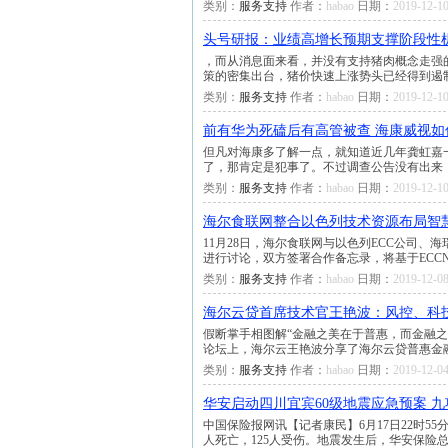
类别：
服务支持
作者：
habao
日期：
2019-12-10
头号研报：业绩高增长预期支撑阶段性
，而从消息面来看，并没有支持猪肉概念走强
策的密集出台，猪价快速上涨势头已经得到遏
类别：
服务支持
作者：
habao
日期：
2019-12-10
前有华为死磕后有高管被查 海康威视如
但凡对海康多了解一点，就知道近几年龚虹嘉
了，那肯定是犯事了。不过调查公告没有出来
类别：
服务支持
作者：
habao
日期：
2019-12-10
海尔食联网整合以色列技术资源布局智
11月28日，海尔食联网与以色列ECC公司
进行讨论，双方签署合作备忘录，将基于ECCN
类别：
服务支持
作者：
habao
日期：
2019-12-08
海尔云贷首席技术官王艳波：风控、科技
假断掌手相图解“金融之美在于普惠，而金融之难
论坛上，海尔云王艳波分享了海尔云贷普惠金
类别：
服务支持
作者：
habao
日期：
2019-12-04
华安启动四川宜宾60级地震应急预案 
中国保险报网讯【记者康民】6月17日22时55
人死亡，125人受伤。地震发生后，华安保险