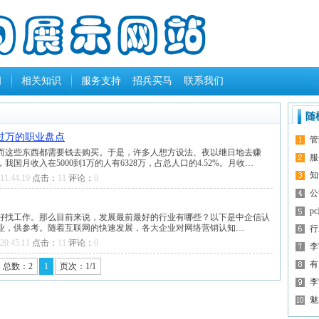
闻
相关知识
服务支持
招兵买马
联系我们
随
过万的职业盘点
管
而这些东西都需要钱去购买。于是，许多人想方设法、夜以继日地去赚
服
月收入在5000到1万的人有6328万，占总人口的4.52%。月收…
知
11.44.19
点击：
11
评论：
0
公
p
好找工作。那么目前来说，发展最前最好的行业有哪些？以下是中企信认
业，供参考。随着互联网的快速发展，各大企业对网络营销认知…
行
20.45.11
点击：
11
评论：
0
李
有
总数：2
1
页次：1/1
李
魅