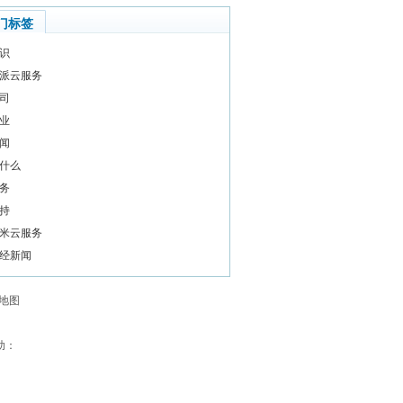
门标签
识
派云服务
司
业
闻
什么
务
持
米云服务
经新闻
地图
助：