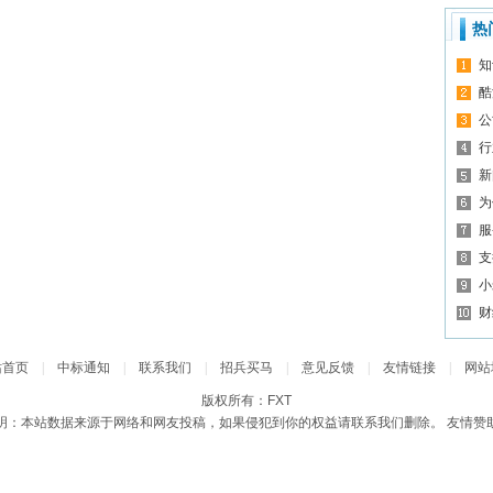
热
知
酷
公
行
新
为
服
支
小
财
站首页
|
中标通知
|
联系我们
|
招兵买马
|
意见反馈
|
友情链接
|
网站
版权所有：FXT
明：本站数据来源于网络和网友投稿，如果侵犯到你的权益请联系我们删除。 友情赞