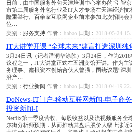
日前，由中国服务外包天津培训中心举办的“引智京
市第二届服务外包行业及IT人才专场在天津经济技
隆重举行。百余家互联网企业前来参加此次招聘会
位…
类别：
服务支持
作者：
habao
日期：
2018-05-24 15.
IT大讲堂开课 “全球未来”建言打造深圳独
3月24日讯（记者潘润华涂胜）3月24日，作为201
议程之一，IT大讲堂正式在五洲宾馆开讲。作为主
务理事、鑫根资本创始合伙人曾强，围绕议题“深
沿产…
类别：
行业新闻
作者：
habao
日期：
2018-04-19 22.
DoNews-IT门户-移动互联网新闻-电子商
投资新闻-I
Netflix第一季度营收、每股收益以及流视频服务
尔街分析师预期，从而推动其盘后股价大幅上涨近