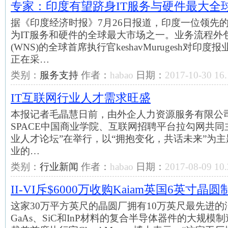
专家：印度有望跻身IT服务与硬件最大全
据《印度经济时报》7月26日报道，印度一位领先的
为IT服务和硬件的全球最大市场之一。业务流程外
(WNS)的全球首席执行官keshavMurugesh对印度
正在采…
类别：
服务支持
作者：
habao
日期：
2017-10-30 16.
IT互联网行业人才需求旺盛
本报记者毛晶慧日前，由外企人力资源服务有限公司
SPACE中国商业学院、互联网招聘平台拉勾网共同主办
业人才论坛”在举行，以“拥抱变化，共话未来”为主
业的…
类别：
行业新闻
作者：
habao
日期：
2017-08-09 10.
II-VI斥$6000万收购Kaiam英国6英寸晶
这家30万平方英尺的晶圆厂拥有10万英尺最先进
GaAs、SiC和InP材料的复合半导体器件的大规模制