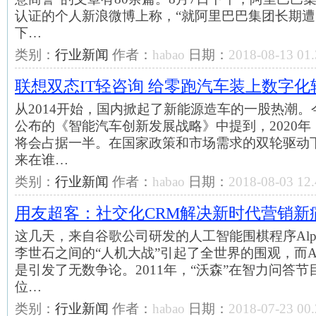
认证的个人新浪微博上称，“就阿里巴巴集团长期遭
下…
类别：
行业新闻
作者：
habao
日期：
2018-08-13 01.
联想双态IT轻咨询 给零跑汽车装上数字化
从2014开始，国内掀起了新能源造车的一股热潮
公布的《智能汽车创新发展战略》中提到，2020
将会占据一半。在国家政策和市场需求的双轮驱动
来在谁…
类别：
行业新闻
作者：
habao
日期：
2018-08-03 12.
用友超客：社交化CRM解决新时代营销新
这几天，来自谷歌公司研发的人工智能围棋程序Alp
李世石之间的“人机大战”引起了全世界的围观，而Al
是引发了无数争论。2011年，“沃森”在智力问答
位…
类别：
行业新闻
作者：
habao
日期：
2018-07-23 00.