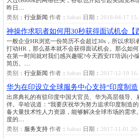
大过cebook的网络巨头，谷歌也开始引起美国党
昨日…
类别：
行业新闻
作者：
habao
日期：
2018-04-17 15.
神操作求职者如何用30秒获得面试机会【西
一般企业HR浏览一份简历不会超过30s，所以求职者
打动HR，那么基本就不会获得面试机会。那么如何
在第一时间就对我们感兴趣呢?今天西安IT培训(小
简历。…
类别：
行业新闻
作者：
habao
日期：
2017-12-19 16.
华为在印设立全球服务中心支持“印度制造
出席典礼的有驻印度中国大官员、华为高层领导、
伴。辛哈说道：“我要庆祝华为努力追求印度制造
备大量技术性人力资源，能够解决全球市场的需求
度的…
类别：
服务支持
作者：
habao
日期：
2017-11-01 20.