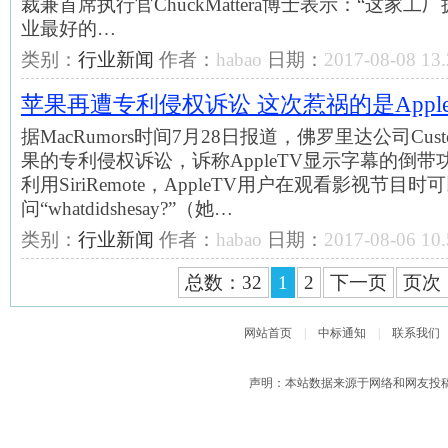
裁兼首席执行官ChuckMattera博士表示：“这家
业最好的…
类别：
行业新闻
作者：
habao
日期：
2017-08-08 13.
苹果再遭专利侵权诉讼 这次惹祸的是Apple
据MacRumors时间7月28日报道，佛罗里达公司Cus
果的专利侵权诉讼，诉称AppleTV显示字幕的倒
利用SiriRemote，AppleTV用户在观看影视节目时
问“whatdidshesay?”（她…
类别：
行业新闻
作者：
habao
日期：
2017-08-06 10.
总数：32
1
2
下一页
页次：
网站首页
|
中标通知
|
联系我们
声明：本站数据来源于网络和网友投