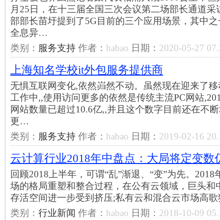
月25日，在十三届全国三次会议第二场部长通道采
部部长苗圩提到了5G目前的三个应用场景，其中之
全息异…
类别：
服务支持
作者：
habao
日期：
2020-05-27 07.
上海知名学校it外包服务提供商
无惧互联网变化,依然岿然不动。虽然现在迎来了移
工作中,,使用访问更多的依然是传统主流PC网站,20
网站数量已超过10.6亿,,并且这个数字目前还在不
更…
类别：
服务支持
作者：
habao
日期：
2019-02-16 20.
云计算行业2018年中盘点：大局将定变
回顾2018上半年，可谓“乱”渐退、“变”为先。20
场的格局重塑和整合过程，在公有云领域，巨头和
存活空间进一步受到挤压;私有云和混合云市场高歌
类别：
行业新闻
作者：
habao
日期：
2018-10-09 05.